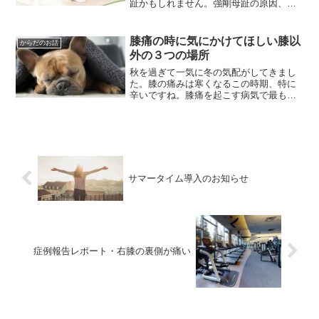
趾かもしれません。強剛母趾の原因、見
分け方、日常で気をつけたいこと、改善
の考え方をわかりやすく解説します。
膝痛の時に気にかけてほしい膝以
からだのお話
外の３つの場所
秋を過ぎて一気に冬の気配がしてきまし
た。膝の痛みは寒くなるこの時期、特に
辛いですね。膝痛を起こす病気で最も有
名なのは変形性膝関節症（通称ＯＡ）で
５０歳以降の日本人の２人に１人がレン
トゲン上では、膝に変形を起こしていま
す。実は変形していても痛...
サマータイム導入のお知らせ
症例報告レポート・右膝の裏側が痛い