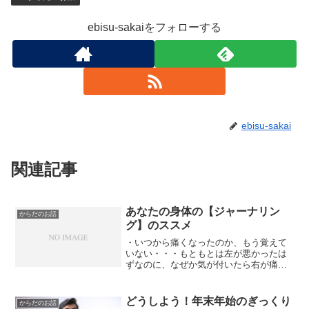
ebisu-sakaiをフォローする
ebisu-sakai
関連記事
あなたの身体の【ジャーナリン
からだのお話
グ】のススメ
・いつから痛くなったのか、もう覚えて
いない・・・もともとは左が悪かったは
ずなのに、なぜか気が付いたら右が痛く
なっていた・だるさやコリが何をやって
もとれない、どうしていつもだるいのか
分からない・・こんな時、当院で身体の
どうしよう！年末年始のぎっくり
からだのお話
ジャーナリングをしてみま...