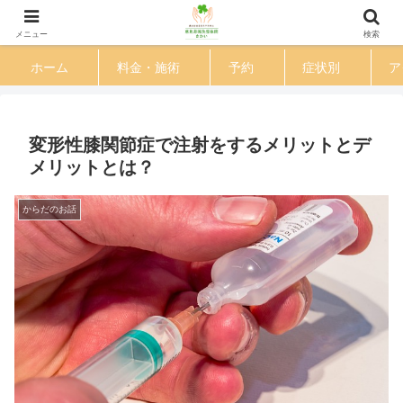
渋谷区 恵比寿駅徒歩３分の鍼灸整体院
メニュー
検索
ホーム
料金・施術
予約
症状別
ア
変形性膝関節症で注射をするメリットとデ
メリットとは？
からだのお話