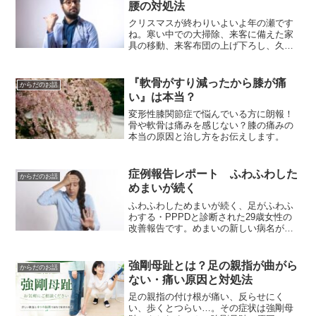
腰の対処法
クリスマスが終わりいよいよ年の瀬です
ね。寒い中での大掃除、来客に備えた家
具の移動、来客布団の上げ下ろし、久し
ぶりのお孫さんとの再会で抱っこや肩
車・・これは全部、勤務していた病院で
年末年始によく耳にしたぎっくり腰のき
『軟骨がすり減ったから膝が痛
からだのお話
っかけです。ぎっくり腰って...
い』は本当？
変形性膝関節症で悩んでいる方に朗報！
骨や軟骨は痛みを感じない？膝の痛みの
本当の原因と治し方をお伝えします。
症例報告レポート ふわふわした
からだのお話
めまいが続く
ふわふわしためまいが続く、足がふわふ
わする・PPPDと診断された29歳女性の
改善報告です。めまいの新しい病名が近
年報告されました。抗眩暈薬が効きにく
い症状ですが、ストレートネックや食い
しばりの改善で症状が改善したケースを
強剛母趾とは？足の親指が曲がら
からだのお話
報告しています。
ない・痛い原因と対処法
足の親指の付け根が痛い、反らせにく
い、歩くとつらい…。その症状は強剛母