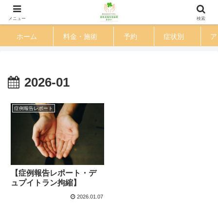
渋谷区 恵比寿駅徒歩３分の鍼灸整体院
メニュー
検索
ホーム
料金・施術
予約
症状別
ア
2026-01
症例報告レポート
【症例報告レポート・デ
ュプイトラン拘縮】
2026.01.07