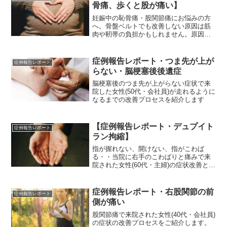
骨痛、歩くと股が痛い】
妊娠中の恥骨痛・股関節痛にお悩みの方
へ。骨盤ベルトでも改善しない原因は筋
肉や靭帯の負担かもしれません。原因と
改善方法を整体の視点から解説します。
症例報告レポート・つま先が上が
症例報告レポート
らない・脳梗塞後後遺症
脳梗塞後のつま先が上がらない症状で来
院した女性(50代・会社員)が走れるように
なるまでの改善プロセスを紹介します
【症例報告レポート・デュプイト
症例報告レポート
ラン拘縮】
指が握れない、開けない、指がこわば
る・・当院に右手のこわばりと痛みで来
院された女性(60代・主婦)の症状改善と経
過をご紹介します。
症例報告レポート・右股関節の前
症例報告レポート
側が痛い
股関節痛で来院された女性(40代・会社員)
の症状の改善プロセスをご紹介します。