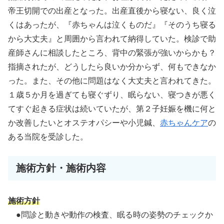
帝王切開での出産となった。出産直後から寝ない、良く泣
くはあったが、『赤ちゃんは泣くものだ』『そのうち寝る
から大丈夫』と周囲から言われて納得していた。検診で助
産師さんに相談したところ、背中の緊張が強いからかも？
指摘されたが、どうしたら良いか分からず、何もできなか
った。また、その他に問題はなく大丈夫と言われてきた。
１歳５か月を過ぎても寝ぐずり、眠らない、寝つきが悪く
てすぐ起きる症状は続いていたが、第２子妊娠を機に何と
か改善したいとオステオパシーや小児鍼、
赤ちゃんケア
の
ある当院を受診した。
施術方針・施術内容
施術方針
●問診と動きや動作の検査、眠る時の姿勢のチェックか