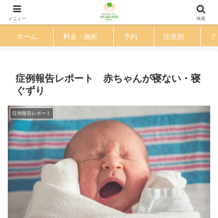
渋谷区 恵比寿駅徒歩３分の鍼灸整体院
メニュー
検索
ホーム
料金・施術
予約
症状別
ア
症例報告レポート 赤ちゃんが寝ない・寝
ぐずり
症例報告レポート