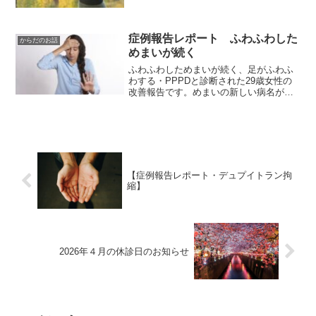
症例報告レポート ふわふわした
からだのお話
めまいが続く
ふわふわしためまいが続く、足がふわふ
わする・PPPDと診断された29歳女性の
改善報告です。めまいの新しい病名が近
年報告されました。抗眩暈薬が効きにく
い症状ですが、ストレートネックや食い
しばりの改善で症状が改善したケースを
報告しています。
【症例報告レポート・デュプイトラン拘
縮】
2026年４月の休診日のお知らせ