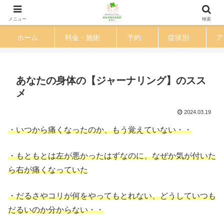
渋谷区 恵比寿駅徒歩３分の鍼灸整体院
メニュー
検索
ホーム
料金・施術
予約
症状別
ア
あなたの身体の【ジャーナリング】のスス
メ
2024.03.19
・いつから痛くなったのか、もう覚えていない・・
・もともとは左が悪かったはずなのに、なぜか気が付いた
ら右が痛くなっていた
・だるさやコリが何をやってもとれない、どうしていつも
だるいのか分からない・・