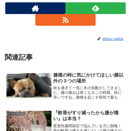
ebisu-sakai
関連記事
膝痛の時に気にかけてほしい膝以
からだのお話
外の３つの場所
秋を過ぎて一気に冬の気配がしてきまし
た。膝の痛みは寒くなるこの時期、特に
辛いですね。膝痛を起こす病気で最も有
名なのは変形性膝関節症（通称ＯＡ）で
５０歳以降の日本人の２人に１人がレン
トゲン上では、膝に変形を起こしていま
『軟骨がすり減ったから膝が痛
からだのお話
す。実は変形していても痛...
い』は本当？
変形性膝関節症で悩んでいる方に朗報！
骨や軟骨は痛みを感じない？膝の痛みの