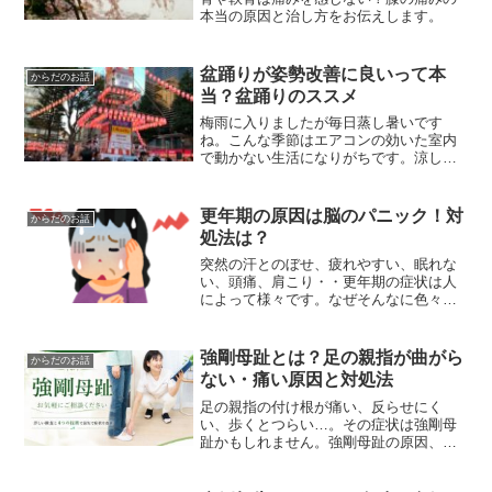
本当の原因と治し方をお伝えします。
盆踊りが姿勢改善に良いって本
からだのお話
当？盆踊りのススメ
梅雨に入りましたが毎日蒸し暑いです
ね。こんな季節はエアコンの効いた室内
で動かない生活になりがちです。涼しい
室内で動かずに座ってばかりいると筋肉
の血流が悪くなり、猫背や反り腰など姿
勢が歪んで硬くなってしまいます。この
更年期の原因は脳のパニック！対
からだのお話
季節にお勧めな、楽しみなが...
処法は？
突然の汗とのぼせ、疲れやすい、眠れな
い、頭痛、肩こり・・更年期の症状は人
によって様々です。なぜそんなに色々な
症状が起こるのでしょう？原因は脳のパ
ニック！脳の下垂体という部分にある視
床下部は、女性ホルモンをコントロール
強剛母趾とは？足の親指が曲がら
からだのお話
してくれる、いわば指令セ...
ない・痛い原因と対処法
足の親指の付け根が痛い、反らせにく
い、歩くとつらい…。その症状は強剛母
趾かもしれません。強剛母趾の原因、見
分け方、日常で気をつけたいこと、改善
の考え方をわかりやすく解説します。