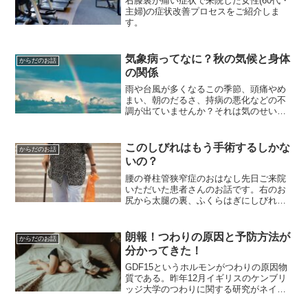
右膝裏が痛い症状で来院した女性(60代・
主婦)の症状改善プロセスをご紹介しま
す。
気象病ってなに？秋の気候と身体
からだのお話
の関係
雨や台風が多くなるこの季節、頭痛やめ
まい、朝のだるさ、持病の悪化などの不
調が出ていませんか？それは気のせいで
も、お天気のせいで心が晴れないわけで
もなく「気象病」かもしれません。人の
身体は想像するよりもずっと敏感です。
このしびれはもう手術するしかな
からだのお話
例えば小さな砂粒が靴に入...
いの？
腰の脊柱管狭窄症のおはなし先日ご来院
いただいた患者さんのお話です。右のお
尻から太腿の裏、ふくらはぎにしびれが
あってご来院いただきました。整形外科
ではMRIの所見などから腰部脊柱管狭窄
症と診断され、しびれを治すには手術す
朗報！つわりの原因と予防方法が
からだのお話
るしかないと言われたそ...
分かってきた！
GDF15というホルモンがつわりの原因物
質である。昨年12月イギリスのケンブリ
ッジ大学のつわりに関する研究がネイチ
ャー誌で発表されました。GDF15・・聞