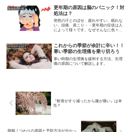
きなれないホルモンですよね。このホル
モンは元々男女ともに生涯ずっと体内に
更年期の原因は脳のパニック！対
からだのお話
あるホルモンで...
処法は？
突然の汗とのぼせ、疲れやすい、眠れな
い、頭痛、肩こり・・更年期の症状は人
によって様々です。なぜそんなに色々な
症状が起こるのでしょう？原因は脳のパ
ニック！脳の下垂体という部分にある視
床下部は、女性ホルモンをコントロール
これからの季節が余計に辛い！！
からだのお話
してくれる、いわば指令セ...
寒い季節の生理痛を乗り切ろう
寒い時期の生理痛を緩和する方法、生理
痛の原因について解説します。
『軟骨がすり減ったから膝が痛い』は本
当？
朗報！つわりの原因と予防方法が分かっ