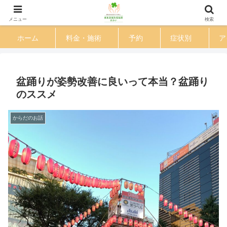
渋谷区 恵比寿駅徒歩３分の鍼灸整体院
メニュー
検索
ホーム
料金・施術
予約
症状別
ア
盆踊りが姿勢改善に良いって本当？盆踊り
のススメ
からだのお話